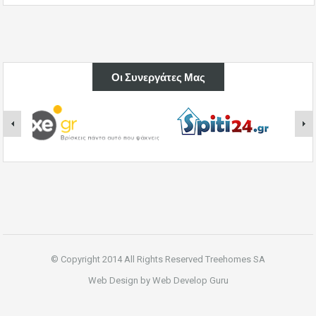
Οι Συνεργάτες Μας
© Copyright 2014 All Rights Reserved Treehomes SA
Web Design by Web Develop Guru