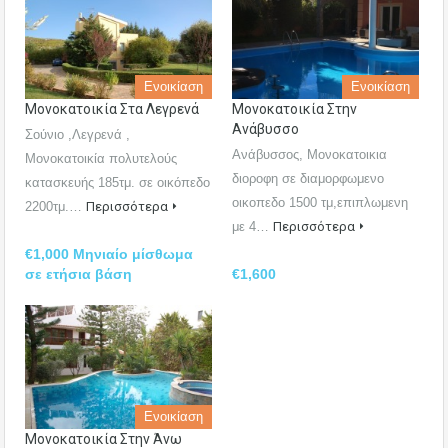
Ενοικίαση
Ενοικίαση
Μονοκατοικία Στα Λεγρενά
Μονοκατοικία Στην
Ανάβυσσο
Σούνιο ,Λεγρενά ,
Ανάβυσσος, Μονοκατοικια
Μονοκατοικία πολυτελούς
διοροφη σε διαμορφωμενο
κατασκευής 185τμ. σε οικόπεδο
οικοπεδο 1500 τμ,επιπλωμενη
2200τμ.…
Περισσότερα
με 4…
Περισσότερα
€1,000 Μηνιαίο μίσθωμα
σε ετήσια βάση
€1,600
Ενοικίαση
Μονοκατοικία Στην Άνω