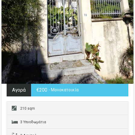
Αγορά
€200
- Μονοκατοικία
210 sqm
3 Υπνοδωμάτια