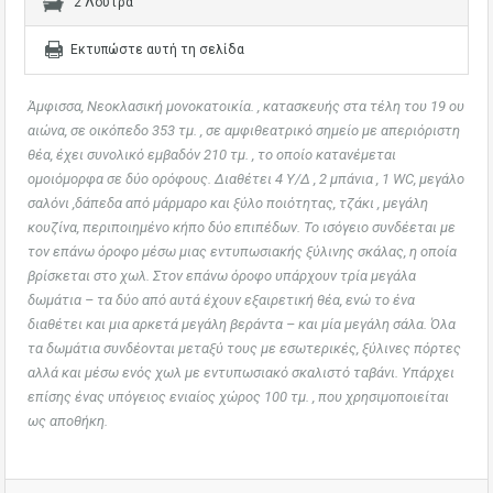
2 Λουτρά
Εκτυπώστε αυτή τη σελίδα
Άμφισσα, Νεοκλασική μονοκατοικία. , κατασκευής στα τέλη του 19 ου
αιώνα, σε οικόπεδο 353 τμ. , σε αμφιθεατρικό σημείο με απεριόριστη
θέα, έχει συνολικό εμβαδόν 210 τμ. , το οποίο κατανέμεται
ομοιόμορφα σε δύο ορόφους. Διαθέτει 4 Υ/Δ , 2 μπάνια , 1 WC, μεγάλο
σαλόνι ,δάπεδα από μάρμαρο και ξύλο ποιότητας, τζάκι , μεγάλη
κουζίνα, περιποιημένο κήπο δύο επιπέδων. Το ισόγειο συνδέεται με
τον επάνω όροφο μέσω μιας εντυπωσιακής ξύλινης σκάλας, η οποία
βρίσκεται στο χωλ. Στον επάνω όροφο υπάρχουν τρία μεγάλα
δωμάτια – τα δύο από αυτά έχουν εξαιρετική θέα, ενώ το ένα
διαθέτει και μια αρκετά μεγάλη βεράντα – και μία μεγάλη σάλα. Όλα
τα δωμάτια συνδέονται μεταξύ τους με εσωτερικές, ξύλινες πόρτες
αλλά και μέσω ενός χωλ με εντυπωσιακό σκαλιστό ταβάνι. Υπάρχει
επίσης ένας υπόγειος ενιαίος χώρος 100 τμ. , που χρησιμοποιείται
ως αποθήκη.